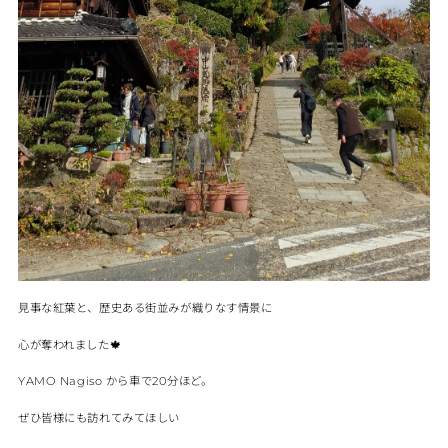
見事な紅葉と、歴史ある街並みが織りなす情景に
心が奪われました🍁
から車で
分ほど。
YAMO
Nagiso
20
ぜひ皆様にも訪れてみてほしい