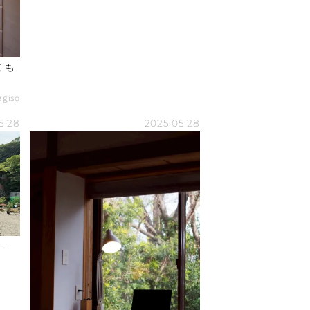
agiso
5.28
2025.05.28