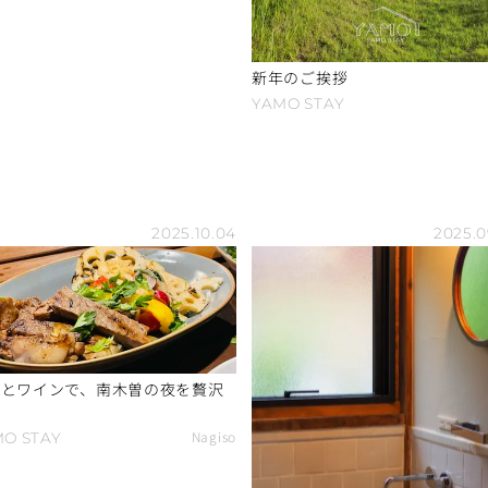
新年のご挨拶
YAMO
STAY
2025.10.04
2025.0
牛とワインで、南木曽の夜を贅沢
Nagiso
MO
STAY