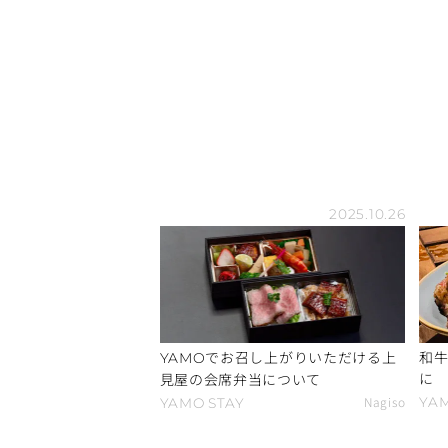
2025.10.26
でお召し上がりいただける上
和
YAMO
に
見屋の会席弁当について
Nagiso
YA
YAMO
STAY