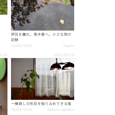
伊豆を離れ、南木曽へ。小さな旅の
記録
Nagiso
YAMO
STAY
9.29
2025.09.29
一棟貸しの別荘を独り占めできる宿
Kawana-Ippekiko
YAMO
STAY