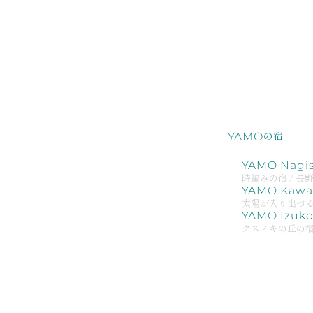
の宿
YAMO
YAMO Nagi
時編みの宿 / 長
YAMO Kawan
太陽が入り出づる宿
YAMO Izuk
クスノキの丘の宿 