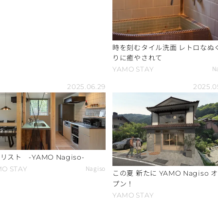
時を刻むタイル洗面 レトロなぬくも
りに癒やされて
N
YAMO
STAY
2025.06.29
2025.0
リスト -
-
YAMO
Nagiso
Nagiso
MO
STAY
この夏 新たに
オー
YAMO
Nagiso
プン！
YAMO
STAY