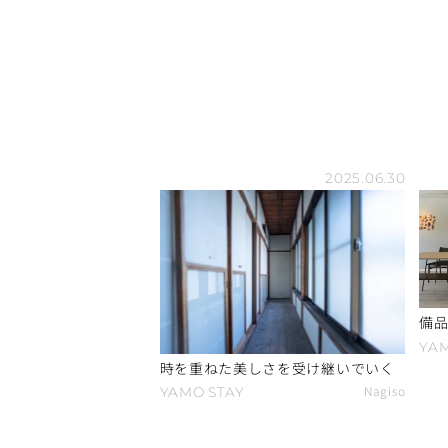
2025.06.30
備品
YA
時を重ねた美しさを受け継いでいく
Nagiso
YAMO
STAY